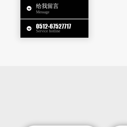
给我留言
Message
Service hotline